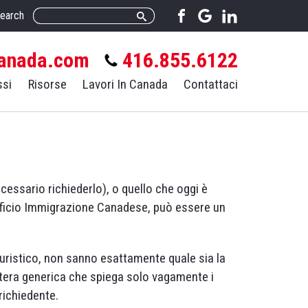
earch
anada.com
416.855.6122
ssi
Risorse
Lavori In Canada
Contattaci
ecessario richiederlo), o quello che oggi è
Ufficio Immigrazione Canadese, può essere un
turistico, non sanno esattamente quale sia la
ttera generica che spiega solo vagamente i
richiedente.