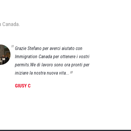
in Canada.
Grazie Stefano per averci aiutato con
E 
Immigration Canada per ottenere i vostri
la
permits.We di lavoro sono ora pronti per
gi
„
iniziare la nostra nuova vita...
a 
GIUSY C
FE