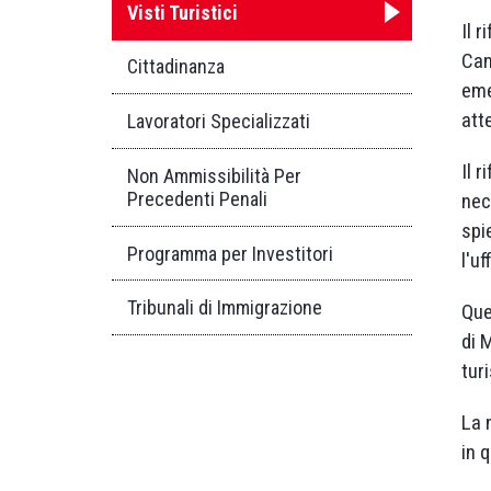
Visti Turistici
Il 
Can
Cittadinanza
eme
att
Lavoratori Specializzati
Il 
Non Ammissibilità Per
Precedenti Penali
nec
spi
Programma per Investitori
l'u
Tribunali di Immigrazione
Que
di 
turi
La 
in 