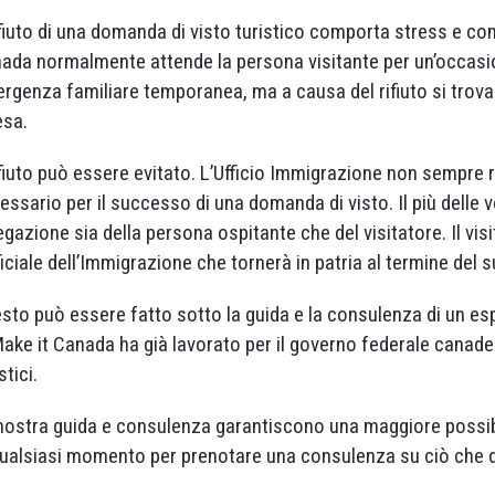
rifiuto di una domanda di visto turistico comporta stress e co
ada normalmente attende la persona visitante per un’occasio
rgenza familiare temporanea, ma a causa del rifiuto si trov
esa.
rifiuto può essere evitato. L’Ufficio Immigrazione non sempre
essario per il successo di una domanda di visto. Il più delle v
egazione sia della persona ospitante che del visitatore. Il vis
fficiale dell’Immigrazione che tornerà in patria al termine del
sto può essere fatto sotto la guida e la consulenza di un esp
Make it Canada ha già lavorato per il governo federale canadese
stici.
nostra guida e consulenza garantiscono una maggiore possibi
qualsiasi momento per prenotare una consulenza su ciò che 